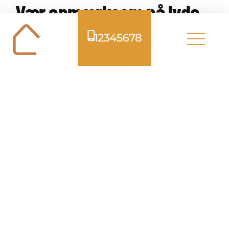
Vær opmærksom på lyde
og lugte
12345678
Unormale lyde eller lugte fra din varmepumpe
kan være tegn på fejl, der kræver service. Det
kan fx være:
Slibende, bankende eller vibrerende lyde
Brændt lugt fra indedelen
Luftstrømmen virker svag eller ustabil
Reager hurtigt, hvis du oplever noget
usædvanligt, da ofte kan små fejl løses, før de
udvikler sig til større (og dyrere) problemer.