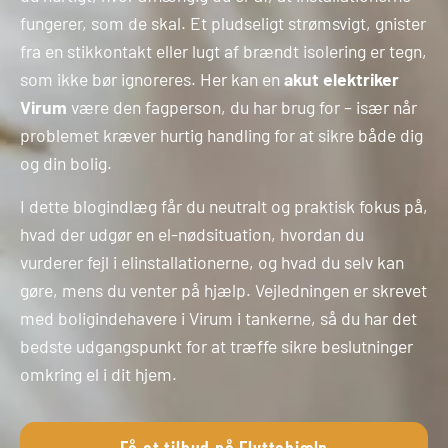
fungerer, som de skal. Et pludseligt strømsvigt, gnister
fra en stikkontakt eller lugt af brændt isolering er tegn,
som ikke bør ignoreres. Her kan en
akut elektriker
Virum
være den fagperson, du har brug for – især når
problemet kræver hurtig handling for at sikre både dig
og din bolig.
I dette blogindlæg får du neutralt og praktisk fokus på,
hvad der udgør en el-nødsituation, hvordan du
vurderer fejl i elinstallationerne, og hvad du selv kan
gøre, mens du venter på hjælp. Vejledningen er skrevet
med boligindehavere i Virum i tankerne, så du har det
bedste udgangspunkt for at træffe sikre beslutninger
omkring el i dit hjem.