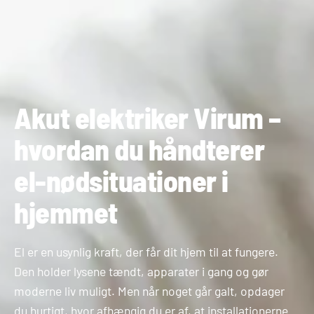
Akut elektriker Virum –
hvordan du håndterer
el-nødsituationer i
hjemmet
El er en usynlig kraft, der får dit hjem til at fungere.
Den holder lysene tændt, apparater i gang og gør
moderne liv muligt. Men når noget går galt, opdager
du hurtigt, hvor afhængig du er af, at installationerne