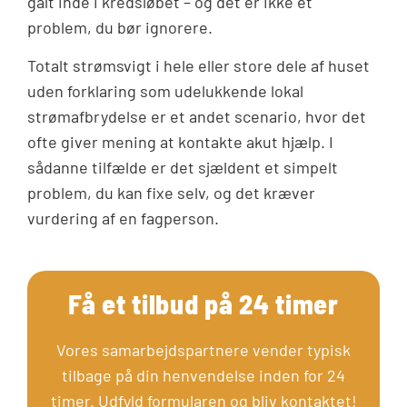
galt inde i kredsløbet – og det er ikke et
problem, du bør ignorere.
Totalt strømsvigt i hele eller store dele af huset
uden forklaring som udelukkende lokal
strømafbrydelse er et andet scenario, hvor det
ofte giver mening at kontakte akut hjælp. I
sådanne tilfælde er det sjældent et simpelt
problem, du kan fixe selv, og det kræver
vurdering af en fagperson.
Få et tilbud på 24 timer
Vores samarbejdspartnere vender typisk
tilbage på din henvendelse inden for 24
timer. Udfyld formularen og bliv kontaktet!