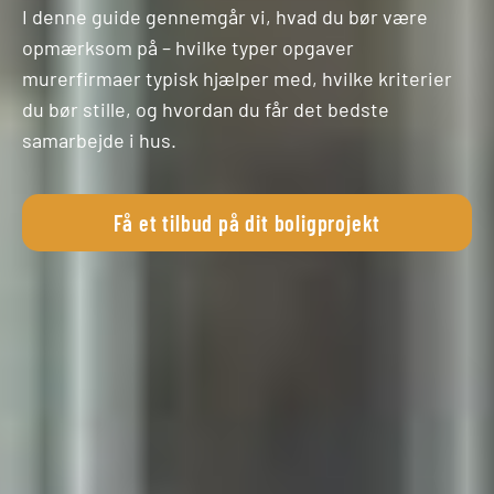
I denne guide gennemgår vi, hvad du bør være
opmærksom på – hvilke typer opgaver
murerfirmaer typisk hjælper med, hvilke kriterier
du bør stille, og hvordan du får det bedste
samarbejde i hus.
Få et tilbud på dit boligprojekt