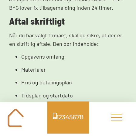
BYG lover fx tilbagemelding inden 24 timer.
Aftal skriftligt
Når du har valgt firmaet, skal du sikre, at der er
en skriftlig aftale. Den bør indeholde:
Opgavens omfang
Materialer
Pris og betalingsplan
Tidsplan og startdato
Hvad sker ved ekstraarbejde eller
12345678
uforudsete forhold
Dette giver tryghed og mindsker risikoen for