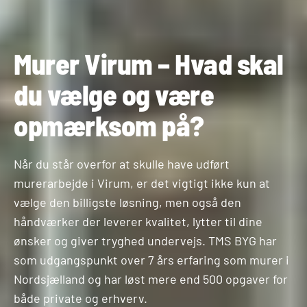
Murer Virum – Hvad skal
du vælge og være
opmærksom på?
Når du står overfor at skulle have udført
murerarbejde i Virum, er det vigtigt ikke kun at
vælge den billigste løsning, men også den
håndværker der leverer kvalitet, lytter til dine
ønsker og giver tryghed undervejs. TMS BYG har
som udgangspunkt over 7 års erfaring som murer i
Nordsjælland og har løst mere end 500 opgaver for
både private og erhverv.