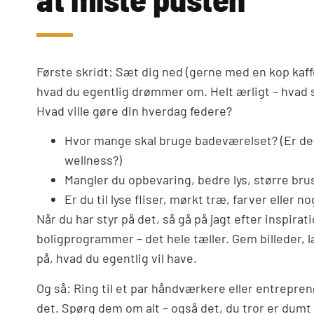
Første skridt: Sæt dig ned (gerne med en kop kaffe 
hvad du egentlig drømmer om. Helt ærligt – hvad s
Hvad ville gøre din hverdag federe?
Hvor mange skal bruge badeværelset? (Er de
wellness?)
Mangler du opbevaring, bedre lys, større brus
Er du til lyse fliser, mørkt træ, farver eller n
Når du har styr på det, så gå på jagt efter inspirat
boligprogrammer – det hele tæller. Gem billeder, 
på, hvad du egentlig vil have.
Og så: Ring til et par håndværkere eller entreprenø
det. Spørg dem om alt – også det, du tror er dumt