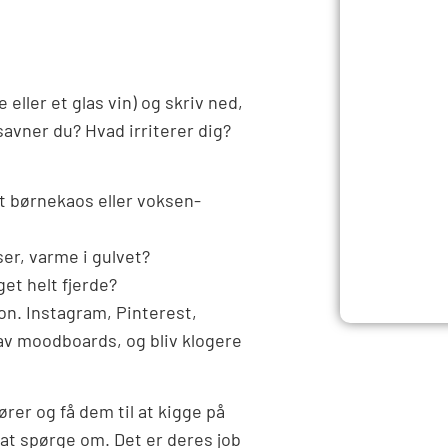
eller et glas vin) og skriv ned,
avner du? Hvad irriterer dig?
t børnekaos eller voksen-
er, varme i gulvet?
oget helt fjerde?
ion. Instagram, Pinterest,
lav moodboards, og bliv klogere
rer og få dem til at kigge på
 at spørge om. Det er deres job