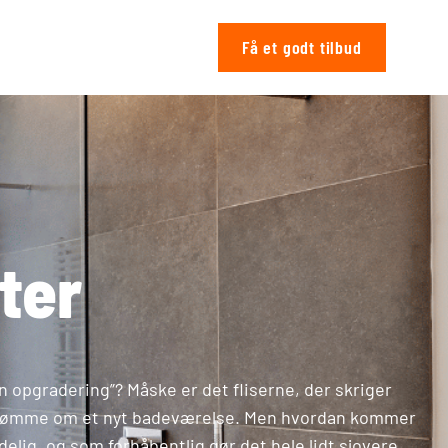
Få et godt tilbud
ter
n opgradering”? Måske er det fliserne, der skriger
 at drømme om et nyt badeværelse. Men hvordan kommer
edelig, og som forhåbentlig gør det hele lidt sjovere