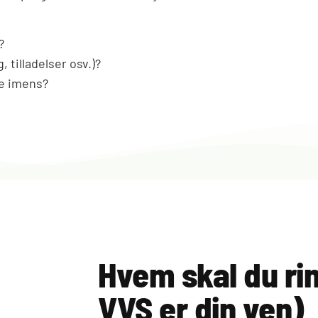
?
 tilladelser osv.)?
me imens?
Hvem skal du rin
VVS er din ven)