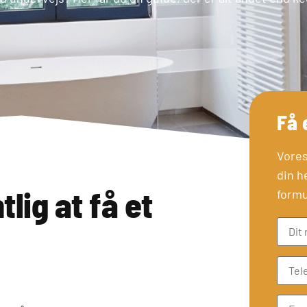
Få 
Vores
din h
lig at få et
formu