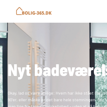
Nyt badeværels
Okay, lad os være ærlige: Hvem har ikke stået i brus
90’er, eller måske er det bare hele stemningen, der
man lige fra tanke til virkelighed – uden at gå helt k