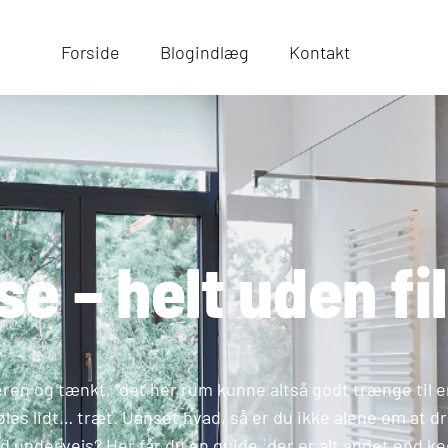
Forside
Blogindlæg
Kontakt
e – helt uden fil
eren og tænkt, “det her rum kunne altså godt trænge til e
 føles lidt… træt. Uanset hvad, så er du ikke alene om
old undervejs? Her får du en guide, der er alt andet end k