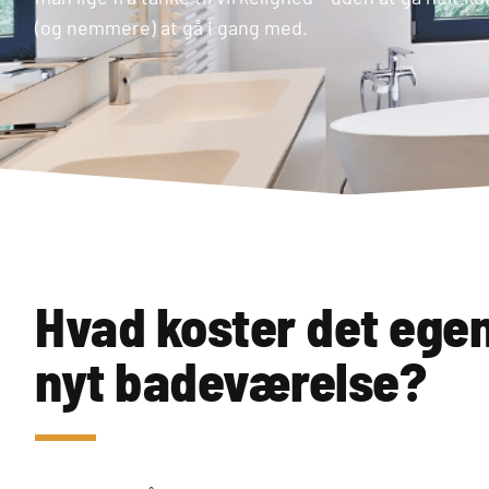
(og nemmere) at gå i gang med.
Hvad koster det egent
nyt badeværelse?