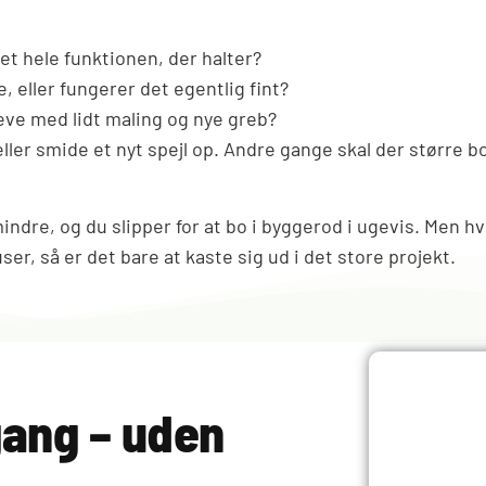
det hele funktionen, der halter?
, eller fungerer det egentlig fint?
eve med lidt maling og nye greb?
ller smide et nyt spejl op. Andre gange skal der større b
ndre, og du slipper for at bo i byggerod i ugevis. Men hvi
r, så er det bare at kaste sig ud i det store projekt.
ang – uden