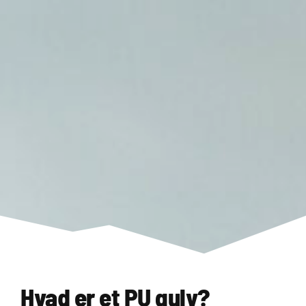
Hvad er et PU gulv?