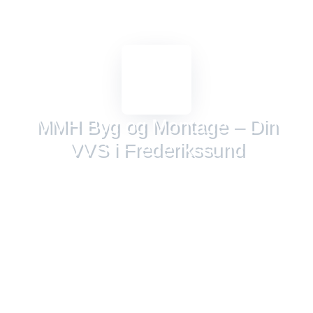
MMH Byg og Montage – Din
VVS i Frederikssund
CVR: 40802681
MMH Byg og Montage – Din lokale VVS i Frederikssund
Har du brug for en pålidelig VVS’er, der leverer høj kvalitet til
en fair pris? Hos MMH Byg og Montage står vi klar døgnet
rundt for at hjælpe dig – uanset om opgaven er stor eller lille.
Med over 15 års erfaring og en tilfredshedsgaranti kan du
trygt overlade dine VVS-projekter til os. Vi tilbyder alt fra
renovering af badeværelser og gulvvarme til varmepumper