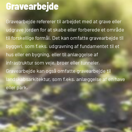
Gravearbejde
Gravearbejde refererer til arbejdet med at grave eller
udgrave jorden for at skabe eller forberede et område
til forskellige formål. Det kan omfatte gravearbejde til
byggeri, som f.eks. udgravning af fundamentet til et
hus eller en bygning, eller til anlæggelse af
infrastruktur som veje, broer eller tunneler.
Gravearbejde kan også omfatte gravearbejde til
landskabsarkitektur, som f.eks. anlæggelse af en have
eller park.