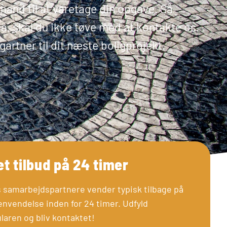
gmand til at varetage din opgave. Så
, skal du ikke tøve med at kontakte os.
artner til dit næste boligprojekt.
et tilbud på 24 timer
 samarbejdspartnere vender typisk tilbage på
envendelse inden for 24 timer. Udfyld
laren og bliv kontaktet!