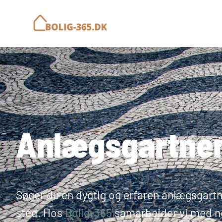
Anlægsgartne
Søger du en dygtig og erfaren anlægsgartne
sted. Hos
Bolig-365
samarbejder vi med n