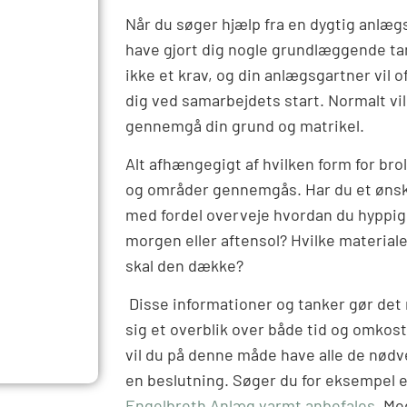
Når du søger hjælp fra en dygtig anlægsg
have gjort dig nogle grundlæggende ta
ikke et krav, og din anlægsgartner vi
dig ved samarbejdets start. Normalt vi
gennemgå din grund og matrikel.
Alt afhængegigt af hvilken form for bro
og områder gennemgås. Har du et ønske
med fordel overveje hvordan du hyppigs
morgen eller aftensol? Hvilke materiale
skal den dække?
Disse informationer og tanker gør det
sig et overblik over både tid og omkost
vil du på denne måde have alle de nødv
en beslutning. Søger du for eksempel 
Engelbreth Anlæg varmt anbefales
. Me