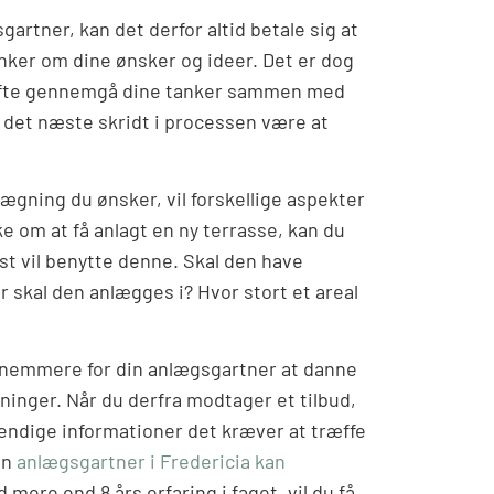
artner, kan det derfor altid betale sig at
nker om dine ønsker og ideer. Det er dog
l ofte gennemgå dine tanker sammen med
l det næste skridt i processen være at
lægning du ønsker, vil forskellige aspekter
 om at få anlagt en ny terrasse, kan du
t vil benytte denne. Skal den have
r skal den anlægges i? Hvor stort et areal
 nemmere for din anlægsgartner at danne
ninger. Når du derfra modtager et tilbud,
endige informationer det kræver at træffe
en
anlægsgartner i Fredericia kan
d mere end 8 års erfaring i faget, vil du få