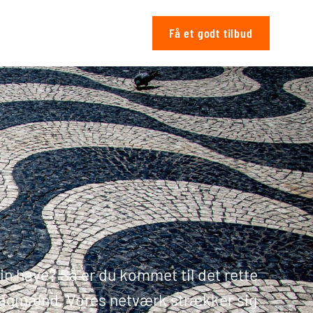
Få et godt tilbud
in have? Så er du kommet til det rette
fagmænd. Vores netværk strækker sig