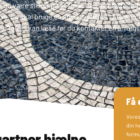
n du være sikker på at finde den helt rette fa
 og skal bruge en anlægsgartner i Fredericia
d fordel kan læse før du kontakter en anlægsg
Få 
Vores
din h
artner hjælpe
formu