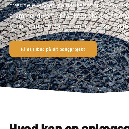
over hele landet, så uanset hvor du bor ka
drømmer du om at få skabt din drømmehave,
Vi har samlet informationer og viden du me
Få et tilbud på dit boligprojekt
Hvad kan en anlægsg