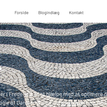
Forside
Blogindlæg
Kontakt
r
r i Fredericia til at hjælpe med at optimere d
ogle af Danmarks dygtigste håndværkere og 